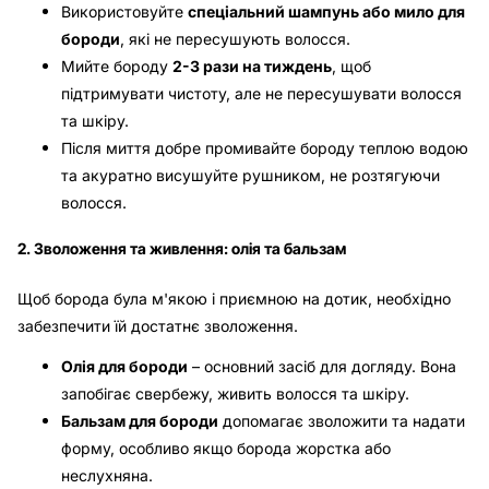
Використовуйте
спеціальний шампунь або мило для
бороди
, які не пересушують волосся.
Мийте бороду
2-3 рази на тиждень
, щоб
підтримувати чистоту, але не пересушувати волосся
та шкіру.
Після миття добре промивайте бороду теплою водою
та акуратно висушуйте рушником, не розтягуючи
волосся.
2. Зволоження та живлення: олія та бальзам
Щоб борода була м'якою і приємною на дотик, необхідно
забезпечити їй достатнє зволоження.
Олія для бороди
– основний засіб для догляду. Вона
запобігає свербежу, живить волосся та шкіру.
Бальзам для бороди
допомагає зволожити та надати
форму, особливо якщо борода жорстка або
неслухняна.