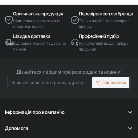
Оригинальна продукція
Перевірені світові бренди
Оригінальна косметика із
Тільки надійні та перевірені
гарантією якості
бренди
Швидка доставка
Професійний підбір
Відправка Новою Поштою по
Консультація щодо підбору
Україні
продукції
Дізнайтеся першим про розпродаж та новини!
Впишіть
Підписатись
свою
електронну
адресу
Інформація про компанію
Допомога