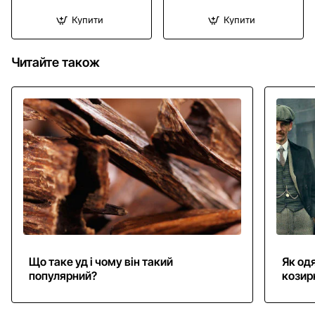
Купити
Купити
Читайте також
Що таке уд і чому він такий
Як одя
популярний?
козир