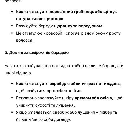
волосся.
Використовуйте
дерев'яний гребінець або щітку з
натуральною щетиною
.
Розчісуйте бороду
щоранку та перед сном
.
Це стимулює кровообіг і сприяє рівномірному росту
волосся.
5. Догляд за шкірою під бородою
Багато хто забуває, що догляд потрібен не лише бороді, а й
шкірі під нею.
Використовуйте
скраб для обличчя раз на тиждень
,
щоб позбутися ороговілих клітин.
Регулярно зволожуйте шкіру
кремом або олією
, щоб
уникнути сухості та лущення.
Якщо з'являється свербіж або лущення – підберіть
більш м'які засоби догляду.