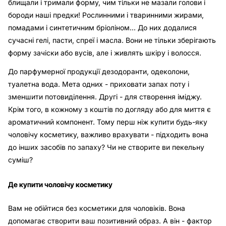
блищали і тримали форму, чим тільки не мазали голови і
бороди наші предки! Рослинними і тваринними жирами,
помадами і синтетичним бріоліном... До них додалися
сучасні гелі, пасти, спреї і масла. Вони не тільки зберігають
форму зачіски або вусів, але і живлять шкіру і волосся.
До парфумерної продукції дезодоранти, одеколони,
туалетна вода. Мета одних - приховати запах поту і
зменшити потовиділення. Другі - для створення іміджу.
Крім того, в кожному з коштів по догляду або для миття є
ароматичний компонент. Тому перш ніж купити будь-яку
чоловічу косметику, важливо врахувати - підходить вона
до інших засобів по запаху? Чи не створите ви пекельну
суміш?
Де купити чоловічу косметику
Вам не обійтися без косметики для чоловіків. Вона
допомагає створити ваш позитивний образ. А він - фактор