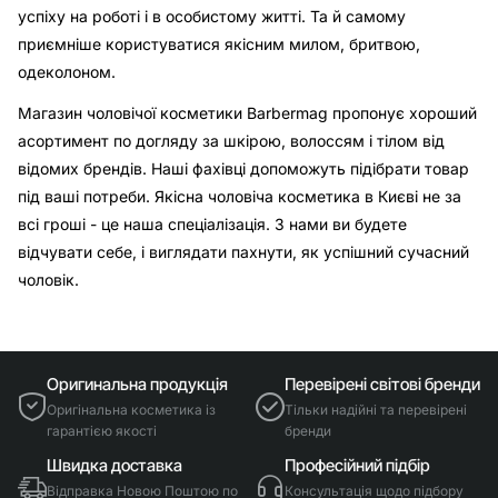
успіху на роботі і в особистому житті. Та й самому
приємніше користуватися якісним милом, бритвою,
одеколоном.
Магазин чоловічої косметики Barbermag пропонує хороший
асортимент по догляду за шкірою, волоссям і тілом від
відомих брендів. Наші фахівці допоможуть підібрати товар
під ваші потреби. Якісна чоловіча косметика в Києві не за
всі гроші - це наша спеціалізація. З нами ви будете
відчувати себе, і виглядати пахнути, як успішний сучасний
чоловік.
Оригинальна продукція
Перевірені світові бренди
Оригінальна косметика із
Тільки надійні та перевірені
гарантією якості
бренди
Швидка доставка
Професійний підбір
Відправка Новою Поштою по
Консультація щодо підбору