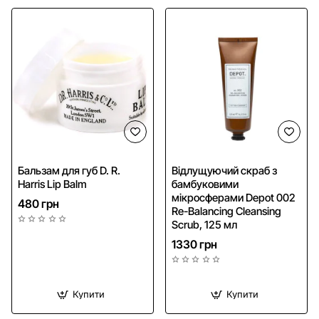
NEW
Бальзам для губ D. R.
Відлущуючий скраб з
Harris Lip Balm
бамбуковими
мікросферами Depot 002
480 грн
Re-Balancing Cleansing
Scrub, 125 мл
1330 грн
Купити
Купити