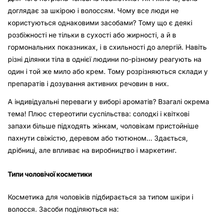
доглядає за шкірою і волоссям. Чому все люди не
користуються однаковими засобами? Тому що є деякі
розбіжності не тільки в сухості або жирності, а й в
гормональних показниках, і в схильності до алергій. Навіть
різні ділянки тіла в однієї людини по-різному реагують на
один і той же мило або крем. Тому розрізняються склади у
препаратів і дозування активних речовин в них.
А індивідуальні переваги у виборі ароматів? Взагалі окрема
тема! Плюс стереотипи суспільства: солодкі і квіткові
запахи більше підходять жінкам, чоловікам пристойніше
пахнути свіжістю, деревом або тютюном... Здається,
дрібниці, але впливає на виробництво і маркетинг.
Типи чоловічої косметики
Косметика для чоловіків підбирається за типом шкіри і
волосся. Засоби поділяються на: