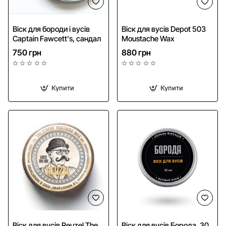
Віск для бороди і вусів
Віск для вусів Depot 503
Captain Fawcett's, сандал
Moustache Wax
750 грн
880 грн
Купити
Купити
NEW
Віск для вусів Reuzel The
Віск для вусів Борода, 30