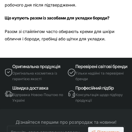
робочого дня після підтвердження.
Що купують разом із засобами для укладки бороди?
Разом зі стайлінгом часто обирають креми для шкіри
обличчя і бороди, гребінці або щітки для укладки.
Оригинальна продукція
Перевірені світові бренди
Оригінальна косметика із
Тільки надійні та перевірені
гарантією якості
бренди
Швидка доставка
Професійний підбір
Відправка Новою Поштою по
Консультація щодо підбору
Україні
продукції
Дізнайтеся першим про розпродаж та новини!
Впишіть