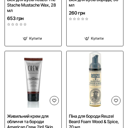
Stache Mustache Wax, 28
мл
мл
260 грн
653 грн
Купити
Купити
NEW
Живильний крем для
Піна для бороди Reuzel
обличчя та бороди
Beard Foam Wood & Spice,
American Crew 2in1 Skin
70 мл