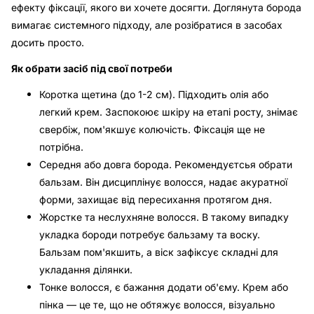
ефекту фіксації, якого ви хочете досягти. Доглянута борода
вимагає системного підходу, але розібратися в засобах
досить просто.
Як обрати засіб під свої потреби
Коротка щетина (до 1-2 см). Підходить олія або
легкий крем. Заспокоює шкіру на етапі росту, знімає
свербіж, пом'якшує колючість. Фіксація ще не
потрібна.
Середня або довга борода. Рекомендуєтсья обрати
бальзам. Він дисциплінує волосся, надає акуратної
форми, захищає від пересихання протягом дня.
Жорстке та неслухняне волосся. В такому випадку
укладка бороди потребує бальзаму та воску.
Бальзам пом'якшить, а віск зафіксує складні для
укладання ділянки.
Тонке волосся, є бажання додати об'єму. Крем або
пінка — це те, що не обтяжує волосся, візуально