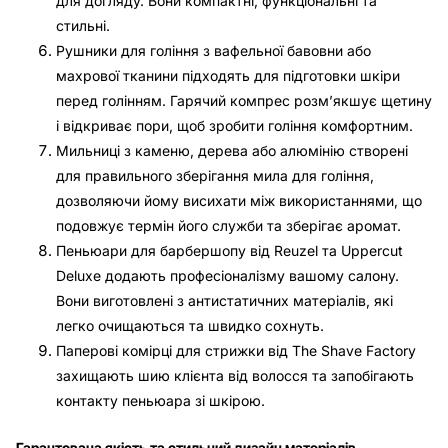
для догляду. Вони компактні, функціональні та
стильні.
Рушники для гоління з вафельної бавовни або
махрової тканини підходять для підготовки шкіри
перед голінням. Гарячий компрес розм’якшує щетину
і відкриває пори, щоб зробити гоління комфортним.
Мильниці з каменю, дерева або алюмінію створені
для правильного зберігання мила для гоління,
дозволяючи йому висихати між використаннями, що
подовжує термін його служби та зберігає аромат.
Пеньюари для барбершопу від Reuzel та Uppercut
Deluxe додають професіоналізму вашому салону.
Вони виготовлені з антистатичних матеріалів, які
легко очищаються та швидко сохнуть.
Паперові комірці для стрижки від The Shave Factory
захищають шию клієнта від волосся та запобігають
контакту пеньюара зі шкірою.
Гарантована якість та стильний дизайн матеріалів