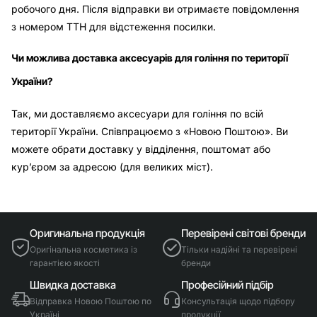
робочого дня. Після відправки ви отримаєте повідомлення
з номером ТТН для відстеження посилки.
Чи можлива доставка аксесуарів для гоління по території
України?
Так, ми доставляємо аксесуари для гоління по всій
території України. Співпрацюємо з «Новою Поштою». Ви
можете обрати доставку у відділення, поштомат або
кур’єром за адресою (для великих міст).
Оригинальна продукція
Перевірені світові бренди
Оригінальна косметика із
Тільки надійні та перевірені
гарантією якості
бренди
Швидка доставка
Професійний підбір
Відправка Новою Поштою по
Консультація щодо підбору
Україні
продукції