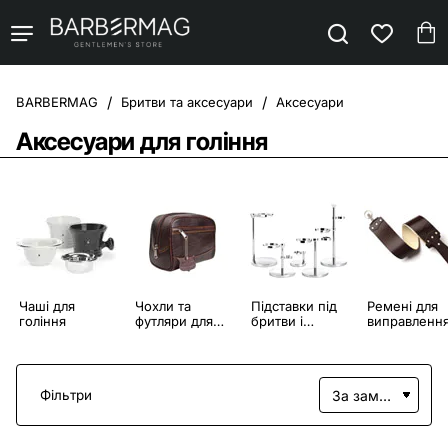
Бритви та аксесуари
Аксесуари
home
Аксесуари для гоління
Чаші для
Чохли та
Підставки під
Ремені для
гоління
футляри для
бритви і
виправленн
бритв
помазки
бритв
Фільтри