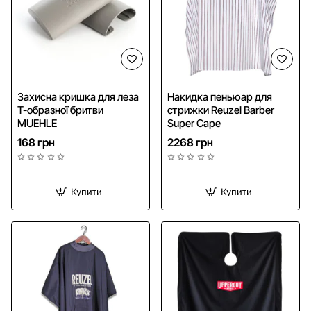
Безкоштовна доставка
Захисна кришка для леза
Накидка пеньюар для
Т-образної бритви
стрижки Reuzel Barber
MUEHLE
Super Cape
168 грн
2268 грн
Купити
Купити