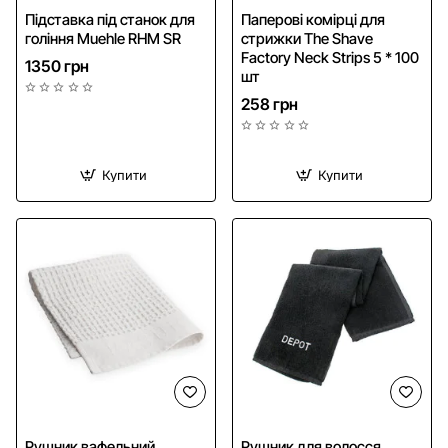
NEW
Підставка під станок для
Паперові комірці для
гоління Muehle RHM SR
стрижки The Shave
Factory Neck Strips 5 * 100
1350 грн
шт
258 грн
Купити
Купити
Рушник вафельний
Рушник для волосся