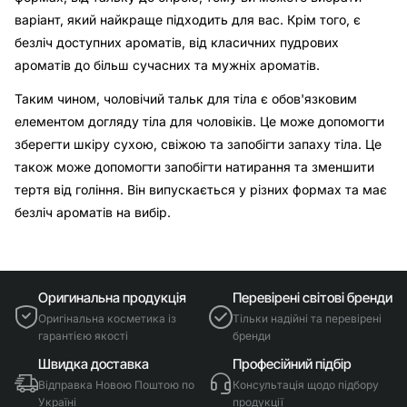
варіант, який найкраще підходить для вас. Крім того, є
безліч доступних ароматів, від класичних пудрових
ароматів до більш сучасних та мужніх ароматів.
Таким чином, чоловічий тальк для тіла є обов'язковим
елементом догляду тіла для чоловіків. Це може допомогти
зберегти шкіру сухою, свіжою та запобігти запаху тіла. Це
також може допомогти запобігти натирання та зменшити
тертя від гоління. Він випускається у різних формах та має
безліч ароматів на вибір.
Оригинальна продукція
Перевірені світові бренди
Оригінальна косметика із
Тільки надійні та перевірені
гарантією якості
бренди
Швидка доставка
Професійний підбір
Відправка Новою Поштою по
Консультація щодо підбору
Україні
продукції