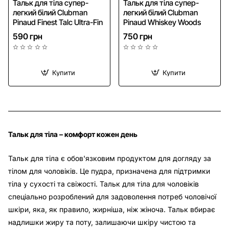
Тальк для тіла супер-
Тальк для тіла супер-
легкий білий Clubman
легкий білий Clubman
Pinaud Finest Talc Ultra-Fin
Pinaud Whiskey Woods
590 грн
750 грн
Купити
Купити
Тальк для тіла – комфорт кожен день
Тальк для тіла є обов'язковим продуктом для догляду за
тілом для чоловіків. Це пудра, призначена для підтримки
тіла у сухості та свіжості. Тальк для тіла для чоловіків
спеціально розроблений для задоволення потреб чоловічої
шкіри, яка, як правило, жирніша, ніж жіноча. Тальк вбирає
надлишки жиру та поту, залишаючи шкіру чистою та