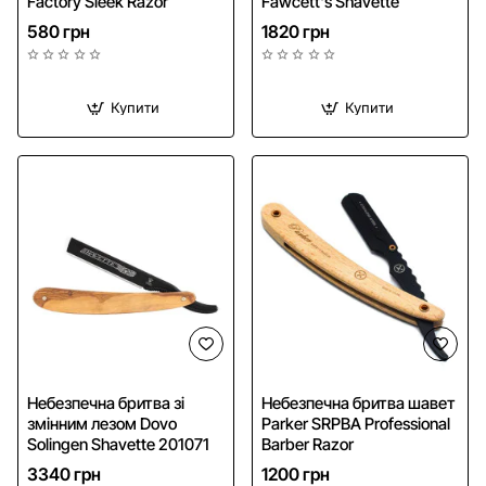
Factory Sleek Razor
Fawcett's Shavette
580 грн
1820 грн
Купити
Купити
Безкоштовна доставка
NEW
Небезпечна бритва зі
Небезпечна бритва шавет
змінним лезом Dovo
Parker SRPBA Professional
Solingen Shavette 201071
Barber Razor
3340 грн
1200 грн