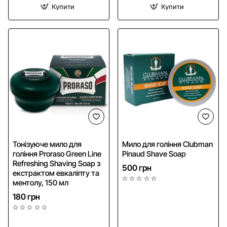
Купити
Купити
HIT
Тонізуюче мило для
Мило для гоління Clubman
гоління Proraso Green Line
Pinaud Shave Soap
Refreshing Shaving Soap з
500 грн
екстрактом евкаліпту та
ментолу, 150 мл
180 грн