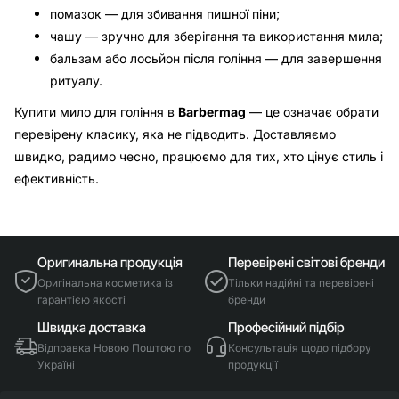
помазок — для збивання пишної піни;
чашу — зручно для зберігання та використання мила;
бальзам або лосьйон після гоління — для завершення
ритуалу.
Купити мило для гоління в
Barbermag
— це означає обрати
перевірену класику, яка не підводить. Доставляємо
швидко, радимо чесно, працюємо для тих, хто цінує стиль і
ефективність.
Оригинальна продукція
Перевірені світові бренди
Оригінальна косметика із
Тільки надійні та перевірені
гарантією якості
бренди
Швидка доставка
Професійний підбір
Відправка Новою Поштою по
Консультація щодо підбору
Україні
продукції