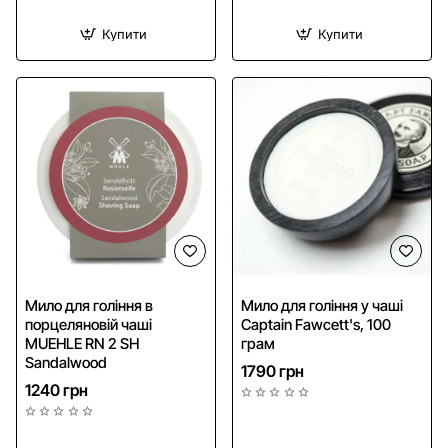
Купити
Купити
Мило для гоління в
Мило для гоління у чаші
порцеляновій чаші
Captain Fawcett's, 100
MUEHLE RN 2 SH
грам
Sandalwood
1790 грн
1240 грн