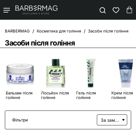
Косметика для гоління
Засоби після гоління
home
Засоби після гоління
Бальзам після
Лосьйон після
Гель після
Крем після
гоління
гоління
гоління
гоління
Фільтри