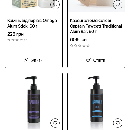
NEW
Камінь від порізів Omega
Квасці алюмокалієві
Alum Stick, 60 г
Captain Fawcett Traditional
Alum Bar, 90 г
225 грн
609 грн
Купити
Купити