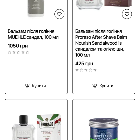
NEW
Бальзам після гоління
Бальзам після гоління
MUEHLE сандал, 100 мл
Proraso After Shave Balm
Nourish Sandalwood із
1050 грн
сандалом та олією ши,
100 мл
425 грн
Купити
Купити