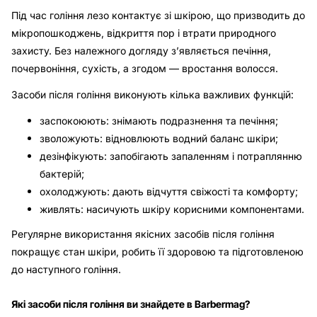
Під час гоління лезо контактує зі шкірою, що призводить до
мікропошкоджень, відкриття пор і втрати природного
захисту. Без належного догляду з’являється печіння,
почервоніння, сухість, а згодом — вростання волосся.
Засоби після гоління виконують кілька важливих функцій:
заспокоюють: знімають подразнення та печіння;
зволожують: відновлюють водний баланс шкіри;
дезінфікують: запобігають запаленням і потраплянню
бактерій;
охолоджують: дають відчуття свіжості та комфорту;
живлять: насичують шкіру корисними компонентами.
Регулярне використання якісних засобів після гоління
покращує стан шкіри, робить її здоровою та підготовленою
до наступного гоління.
Які засоби після гоління ви знайдете в Barbermag?