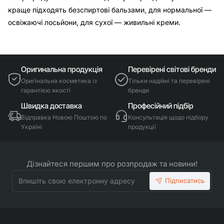
краще підходять безспиртові бальзами, для нормальної —
освіжаючі лосьйони, для сухої — живильні креми.​​​​​​​​​
Оригинальна продукція
Перевірені світові бренди
Оригінальна косметика із
Тільки надійні та перевірені
гарантією якості
бренди
Швидка доставка
Професійний підбір
Відправка Новою Поштою по
Консультація щодо підбору
Україні
продукції
Дізнайтеся першим про розпродаж та новини!
Впишіть
Підписатись
свою
електронну
адресу