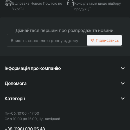
Відправка Новою Поштою по
Консультація щодо підбору
Україні
продукції
Дізнайтеся першим про розпродаж та новини!
Впишіть
Підписатись
свою
електронну
адресу
Інформація про компанію
Допомога
Категорії
Пн-Сб: 10:00 - 17:00
Сб з 10:00 до 15:00, Нд-вихідний
+38 (098) 030 65 48