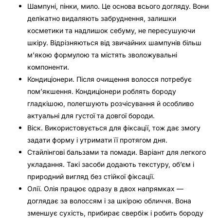
Шампуні, пінки, мило. Це основа всього догляду. Вони
делікатно видаляють забруднення, залишки
косметики та надлишок себуму, не пересушуючи
шкіру. Відрізняються від звичайних шампунів більш
м’якою формулою та містять зволожувальні
компоненти.
Кондиціонери. Після очищення волосся потребує
пом’якшення. Кондиціонери роблять бороду
гладкішою, полегшують розчісування й особливо
актуальні для густої та довгої бороди.
Віск. Використовується для фіксації, тож дає змогу
задати форму і утримати її протягом дня.
Стайлінгові бальзами та помади. Варіант для легкого
укладання. Такі засоби додають текстуру, об’єм і
природний вигляд без стійкої фіксації.
Олії. Олія працює одразу в двох напрямках —
доглядає за волоссям і за шкірою обличчя. Вона
зменшує сухість, прибирає свербіж і робить бороду