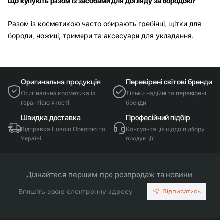
Що купують разом із засобами для догляду за бородою?
Разом із косметикою часто обирають гребінці, щітки для
бороди, ножиці, тримери та аксесуари для укладання.
Оригинальна продукція
Перевірені світові бренди
Оригінальна косметика із
Тільки надійні та перевірені
гарантією якості
бренди
Швидка доставка
Професійний підбір
Відправка Новою Поштою по
Консультація щодо підбору
Україні
продукції
Дізнайтеся першим про розпродаж та новини!
Впишіть
Підписатись
свою
електронну
адресу