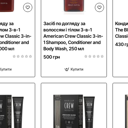
NEW
NEW
ляду за
Засіб по догляду за
Конди
ілом 3-в-1
волоссям і тілом 3-в-1
The B
w Classic 3-in-
American Crew Classic 3-in-
Classi
onditioner and
1 Shampoo, Conditioner and
430 г
1000 мл
Body Wash, 250 мл
500 грн
Купити
Купити