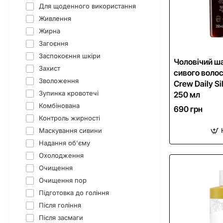
Для щоденного використання
Живлення
Жирна
Загоєння
Заспокоєння шкіри
Чоловічий ш
Захист
сивого воло
Зволоження
Crew Daily S
Зупинка кровотечі
250 мл
Комбінована
690 грн
Контроль жирності
Маскування сивини
Надання об'єму
Охолодження
Очищення
Очищення пор
Підготовка до гоління
Після гоління
Після засмаги