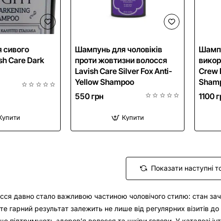
 сивого
Шампунь для чоловіків
Шамп
sh Care Dark
проти жовтизни волосся
викор
Lavish Care Silver Fox Anti-
Crew 
Yellow Shampoo
Shamp
550 грн
1100 г
Купити
Купити
Показати наступні т
сся давно стало важливою частиною чоловічого стилю: стан зачі
те гарний результат залежить не лише від регулярних візитів до
, що підтримують здоров’я волосся та шкіри голови. У каталозі 