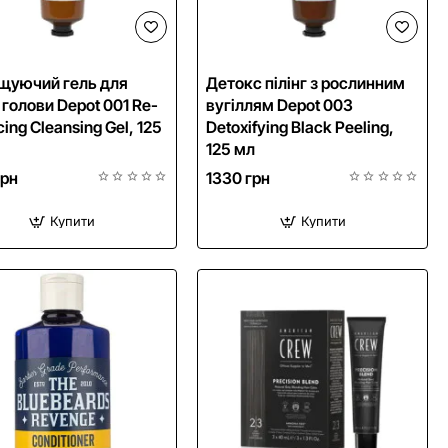
NEW
NEW
щуючий гель для
Детокс пілінг з рослинним
 голови Depot 001 Re-
вугіллям Depot 003
ing Cleansing Gel, 125
Detoxifying Black Peeling,
125 мл
грн
1330 грн
Купити
Купити