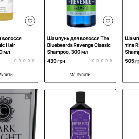
NEW
 волосся
Шампунь для волосся The
Шампу
ic Hair
Bluebeards Revenge Classic
тіла R
0 мл
Shampoo, 300 мл
Shamp
430 грн
505 г
Купити
Купити