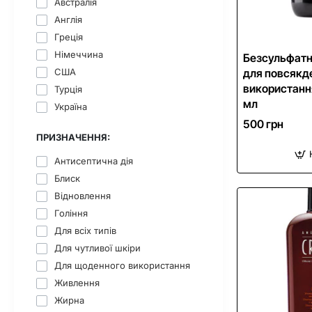
Австралія
Англія
Греція
Німеччина
Безсульфат
для повсякд
США
використанн
Турція
мл
Україна
500 грн
ПРИЗНАЧЕННЯ:
Антисептична дія
Блиск
Відновлення
Гоління
Для всіх типів
Для чутливої шкіри
Для щоденного використання
Живлення
Жирна