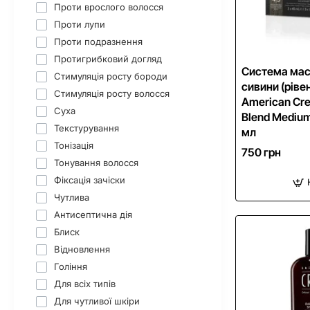
Проти врослого волосся
Проти лупи
Проти подразнення
Протигрибковий догляд
Система ма
Стимуляція росту бороди
сивини (ріве
Стимуляція росту волосся
American Cre
Суха
Blend Medium
Текстурування
мл
Тонізація
750 грн
Тонування волосся
Фіксація зачіски
Чутлива
Антисептична дія
Блиск
Відновлення
Гоління
Для всіх типів
Для чутливої шкіри