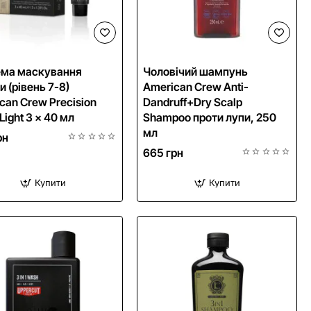
NEW
ема маскування
Чоловічий шампунь
и (рівень 7-8)
American Crew Anti-
can Crew Precision
Dandruff+Dry Scalp
Light 3 x 40 мл
Shampoo проти лупи, 250
мл
рн
665 грн
Купити
Купити