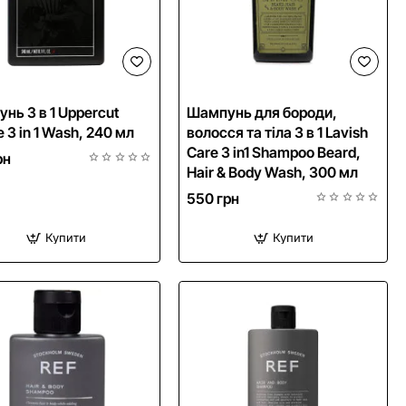
NEW
нь 3 в 1 Uppercut
Шампунь для бороди,
 3 in 1 Wash, 240 мл
волосся та тіла 3 в 1 Lavish
Care 3 in1 Shampoo Beard,
рн
Hair & Body Wash, 300 мл
550 грн
Купити
Купити