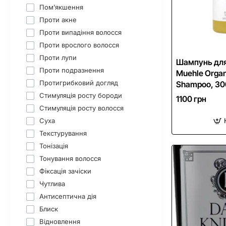
Пом’якшення
Проти акне
Проти випадіння волосся
Проти врослого волосся
Проти лупи
Шампунь для
Проти подразнення
Muehle Organ
Протигрибковий догляд
Shampoo, 30
Стимуляція росту бороди
1100 грн
Стимуляція росту волосся
Суха
Текстурування
Тонізація
Тонування волосся
Фіксація зачіски
Чутлива
Антисептична дія
Блиск
Відновлення