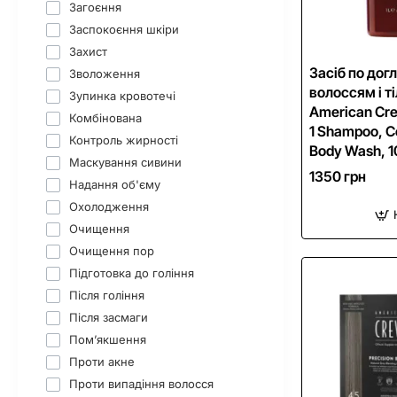
Загоєння
Заспокоєння шкіри
Захист
Засіб по дог
Зволоження
волоссям і т
Зупинка кровотечі
American Cre
Комбінована
1 Shampoo, C
Контроль жирності
Body Wash, 
Маскування сивини
1350 грн
Надання об'єму
Охолодження
Очищення
Очищення пор
Підготовка до гоління
Після гоління
Після засмаги
Пом’якшення
Проти акне
Проти випадіння волосся