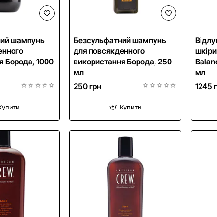
ний шампунь
Безсульфатний шампунь
Відлу
енного
для повсякденного
шкіри
я Борода, 1000
використання Борода, 250
Balanc
мл
мл
250 грн
1245 
Купити
Купити