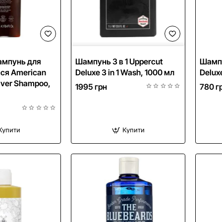
NEW
NEW
ампунь для
Шампунь 3 в 1 Uppercut
Шампу
сся American
Deluxe 3 in 1 Wash, 1000 мл
Deluxe
ilver Shampoo,
1995 грн
780 г
Купити
Купити