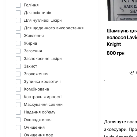
Гоління
Для всіх типів
Для чутливої шкіри
Для щоденного використання
Шампунь для
Живлення
волосся Lavi
Жирна
Knight
Загоєння
800 грн
Заспокоєння шкіри
Захист
Зволоження
Зупинка кровотечі
Комбінована
Контроль жирності
Маскування сивини
Надання об'єму
Охолодження
Доглянуте воло
Очищення
аксесуари. Про
Очищення пор
і якісні засоби