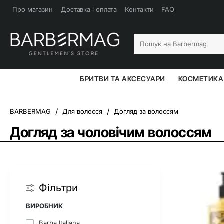
Про магазин
Доставка і оплата
Контакти
FAQ
Пошук
на
Barbermag
БРИТВИ ТА АКСЕСУАРИ
КОСМЕТИКА 
Для волосся
Догляд за волоссям
home
Догляд за чоловічим волоссям
Фільтри
ВИРОБНИК
Barba Italiana