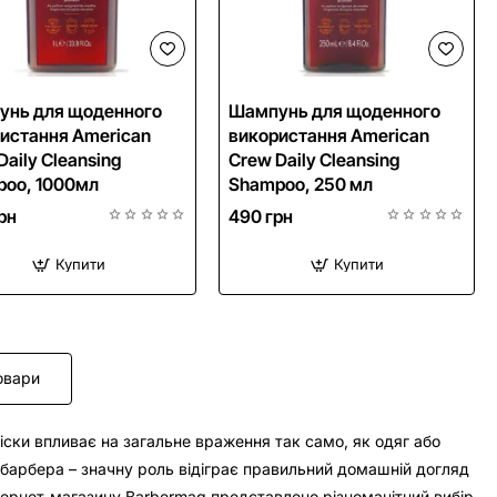
унь для щоденного
Шампунь для щоденного
истання American
використання American
Daily Cleansing
Crew Daily Cleansing
oo, 1000мл
Shampoo, 250 мл
рн
490 грн
Купити
Купити
овари
ски впливає на загальне враження так само, як одяг або
 барбера – значну роль відіграє правильний домашній догляд
інтернет-магазину Barbermag представлено різноманітний вибір