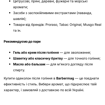
Цитрусові, пряні, деревні, фужерні та морські
аромати;
Засоби з заспокійливими екстрактами (лаванда,
шавлія);
Товари від брендів: Proraso, Tabac Original, Musgo Real
та ін.
Рекомендуємо до пари
Гель або крем після гоління
— для зволоження;
Шаветку або класичну бритву
— для точного гоління;
Масло або бальзам
— для м’якого догляду після
спирту.
Купити одеколон після гоління в
Barbermag
— це поєднати
ефективність і стиль. Вибери аромат, що підкреслює твій
характер, і замовляй з доставкою по всій Україні.