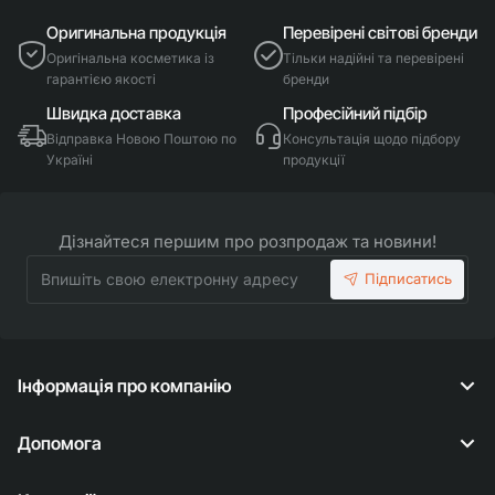
Оригинальна продукція
Перевірені світові бренди
Оригінальна косметика із
Тільки надійні та перевірені
гарантією якості
бренди
Швидка доставка
Професійний підбір
Відправка Новою Поштою по
Консультація щодо підбору
Україні
продукції
Дізнайтеся першим про розпродаж та новини!
Впишіть
Підписатись
свою
електронну
адресу
Інформація про компанію
Допомога