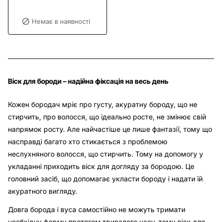
Немає в наявності
Віск для бороди – надійна фіксація на весь день
Кожен бородач мріє про густу, акуратну бороду, що не
стирчить, про волосся, що ідеально росте, не змінює свій
напрямок росту. Але найчастіше це лише фантазії, тому що
насправді багато хто стикається з проблемою
неслухняного волосся, що стирчить. Тому на допомогу у
укладанні приходить віск для догляду за бородою. Це
головний засіб, що допомагає укласти бороду і надати їй
акуратного вигляду.
Довга борода і вуса самостійно не можуть тримати
необхідну форму протягом тривалого часу, тому віск для