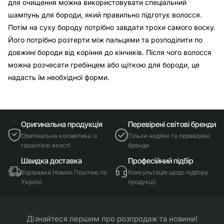
для очищення можна використовувати спеціальний
шампунь для бороди, який правильно підготує волосся.
Потім на суху бороду потрібно завдати трохи самого воску.
Його потрібно розтерти між пальцями та розподілити по
довжині бороди від коріння до кінчиків. Після чого волосся
можна розчесати гребінцем або щіткою для бороди, це
надасть їм необхідної форми.
Оригинальна продукція
Перевірені світові бренди
Оригінальна косметика із
Тільки надійні та перевірені
гарантією якості
бренди
Швидка доставка
Професійний підбір
Відправка Новою Поштою по
Консультація щодо підбору
Україні
продукції
Дізнайтеся першим про розпродаж та новини!