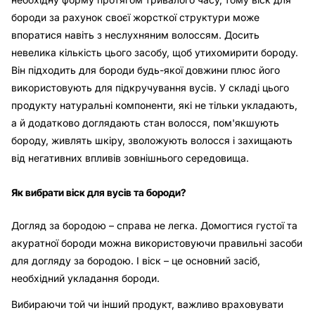
бороди за рахунок своєї жорсткої структури може
впоратися навіть з неслухняним волоссям. Досить
невелика кількість цього засобу, щоб утихомирити бороду.
Він підходить для бороди будь-якої довжини плюс його
використовують для підкручування вусів. У складі цього
продукту натуральні компоненти, які не тільки укладають,
а й додатково доглядають стан волосся, пом'якшують
бороду, живлять шкіру, зволожують волосся і захищають
від негативних впливів зовнішнього середовища.
Як вибрати віск для вусів та бороди?
Догляд за бородою – справа не легка. Домогтися густої та
акуратної бороди можна використовуючи правильні засоби
для догляду за бородою. І віск – це основний засіб,
необхідний укладання бороди.
Вибираючи той чи інший продукт, важливо враховувати