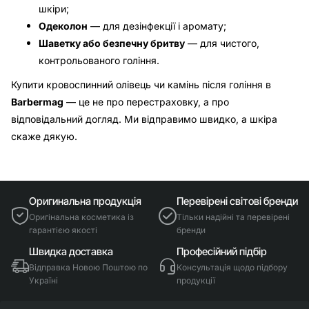
шкіри;
Одеколон
— для дезінфекції і аромату;
Шаветку або безпечну бритву
— для чистого,
контрольованого гоління.
Купити кровоспинний олівець чи камінь після гоління в
Barbermag
— це не про перестраховку, а про
відповідальний догляд. Ми відправимо швидко, а шкіра
скаже дякую.
Оригинальна продукція
Перевірені світові бренди
Оригінальна косметика із
Тільки надійні та перевірені
гарантією якості
бренди
Швидка доставка
Професійний підбір
Відправка Новою Поштою по
Консультація щодо підбору
Україні
продукції