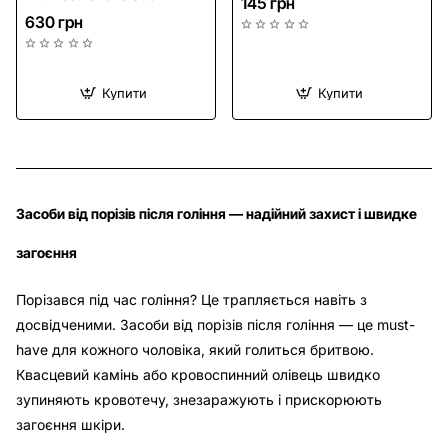
145 грн
630 грн
Купити
Купити
Засоби від порізів після гоління — надійний захист і швидке
загоєння
Порізався під час гоління? Це трапляється навіть з
досвідченими. Засоби від порізів після гоління — це must-
have для кожного чоловіка, який голиться бритвою.
Квасцевий камінь або кровоспинний олівець швидко
зупиняють кровотечу, знезаражують і прискорюють
загоєння шкіри.