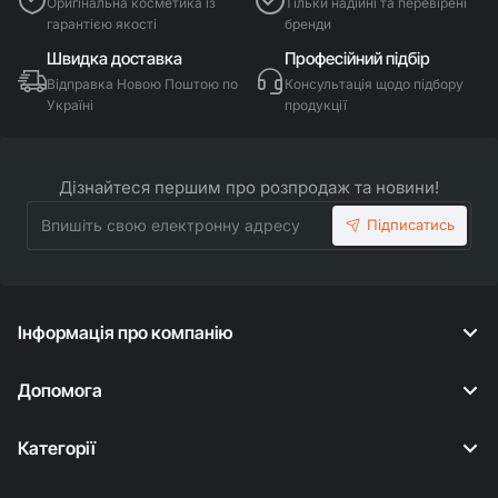
Оригінальна косметика із
Тільки надійні та перевірені
гарантією якості
бренди
Швидка доставка
Професійний підбір
Відправка Новою Поштою по
Консультація щодо підбору
Україні
продукції
Дізнайтеся першим про розпродаж та новини!
Впишіть
Підписатись
свою
електронну
адресу
Інформація про компанію
Допомога
Категорії