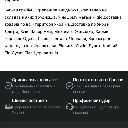
Купити гребінці і гребені за вигідною ціною тепер не
складає ніяких труднощів. У нашому магазині діє доставка
товарів по всій території України. Доставка по Україні:
Дніпро, Київ, Запоріжжя, Миколаїв, Житомир, Харків,
Чернівці, Одеса, Рівне, Полтава, Черкаси, Кіровоград,
Херсон, Івано-Франківськ, Вінниця, Львів, Луцьк, Кривий
Ріг, Суми, Біла Церква та ін.
Оригинальна продукція
Перевірені світові бренди
Оригінальна косметика із
Тільки надійні та перевірені
гарантією якості
бренди
Швидка доставка
Професійний підбір
Відправка Новою Поштою по
Консультація щодо підбору
Україні
продукції