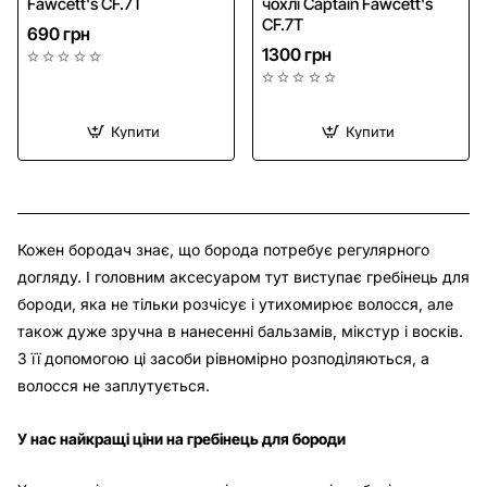
Fawcett's CF.7T
чохлі Captain Fawcett's
CF.7T
690 грн
1300 грн
Купити
Купити
Кожен бородач знає, що борода потребує регулярного
догляду. І головним аксесуаром тут виступає гребінець для
бороди, яка не тільки розчісує і утихомирює волосся, але
також дуже зручна в нанесенні бальзамів, мікстур і восків.
З її допомогою ці засоби рівномірно розподіляються, а
волосся не заплутується.
У нас найкращі ціни на гребінець для бороди