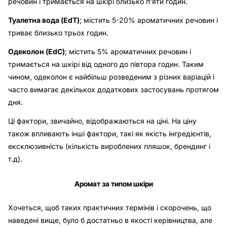
речовин і тримається на шкірі близько п'яти годин.
Туалетна вода (EdT)
; містить 5-20% ароматичних речовин і
триває близько трьох годин.
Одеколон (EdC)
; містить 5% ароматичних речовин і
тримається на шкірі від одного до півтора годин. Таким
чином, одеколон є найбільш розведеним з різних варіацій і
часто вимагає декількох додаткових застосувань протягом
дня.
Ці фактори, звичайно, відображаються на ціні. На ціну
також впливають інші фактори, такі як якість інгредієнтів,
ексклюзивність (кількість вироблених пляшок, брендинг і
т.д).
Аромат за типом шкіри
Хочеться, щоб таких практичних термінів і скорочень, що
наведені вище, було б достатньо в якості керівництва, але