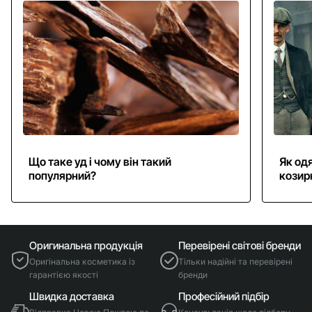
Що таке уд і чому він такий
Як одя
популярний?
козир
Оригинальна продукція
Перевірені світові бренди
Оригінальна косметика із
Тільки надійні та перевірені
гарантією якості
бренди
Швидка доставка
Професійний підбір