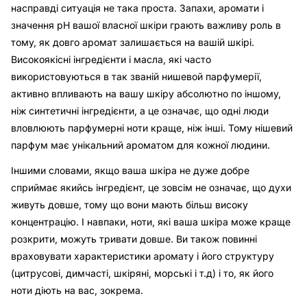
насправді ситуація не така проста. Запахи, аромати і
значення pH вашої власної шкіри грають важливу роль в
тому, як довго аромат залишається на вашій шкірі.
Високоякісні інгредієнти і масла, які часто
використовуються в так званій нишевой парфумерії,
активно впливають на вашу шкіру абсолютно по іншому,
ніж синтетичні інгредієнти, а це означає, що одні люди
вловлюють парфумерні ноти краще, ніж інші. Тому нішевий
парфум має унікальний ароматом для кожної людини.
Іншими словами, якщо ваша шкіра не дуже добре
сприймає якийсь інгредієнт, це зовсім не означає, що духи
живуть довше, тому що вони мають більш високу
концентрацію. І навпаки, ноти, які ваша шкіра може краще
розкрити, можуть тривати довше. Ви також повинні
враховувати характеристики аромату і його структуру
(цитрусові, димчасті, шкіряні, морські і т.д) і то, як його
ноти діють на вас, зокрема.