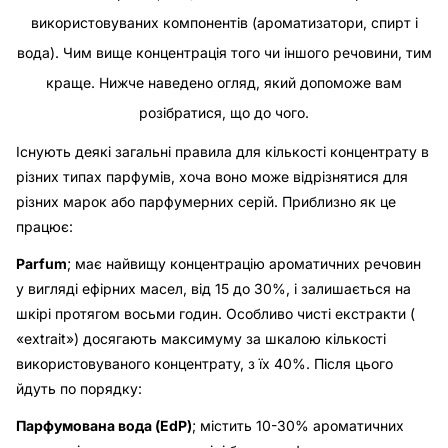
використовуваних компонентів (ароматизатори, спирт і
вода). Чим вище концентрація того чи іншого речовини, тим
краще. Нижче наведено огляд, який допоможе вам
розібратися, що до чого.
Існують деякі загальні правила для кількості концентрату в
різних типах парфумів, хоча воно може відрізнятися для
різних марок або парфумерних серій. Приблизно як це
працює:
Parfum
; має найвищу концентрацію ароматичних речовин
у вигляді ефірних масел, від 15 до 30%, і залишається на
шкірі протягом восьми годин. Особливо чисті екстракти (
«extrait») досягають максимуму за шкалою кількості
використовуваного концентрату, з їх 40%. Після цього
йдуть по порядку:
Парфумована вода (EdP)
; містить 10-30% ароматичних