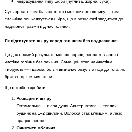
неврахування типу шкіри (чутлива, жирна, суха).
Суть проста: чим більше тертя і механічного впливу — тим
сильніше пошкоджується шкіра, що в результаті зводиться до
надмірної травми під час гоління.
Як підготувати шкіру перед голінням без подразнення
Це дає прямий результат: менше порізів, легше ковзання і
чистіше гоління без печіння. Саме цей етап найчастіше
ігнорують — і дарма, бо він визначає результат ще до того, як
бритва торкнеться шкіри.
Що потрібно зробити:
Розпарити шкіру
Оптимально — після душу. Альтернатива — теплий
рушник на 1–2 хвилини. Волосся стає м’якшим, а лезо
працює легше.
Очистити обличчя