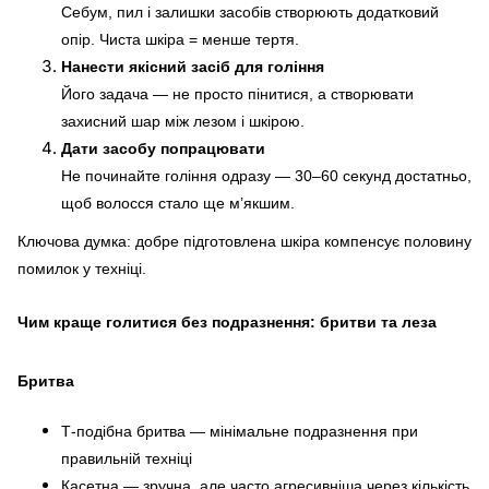
Себум, пил і залишки засобів створюють додатковий
опір. Чиста шкіра = менше тертя.
Нанести якісний засіб для гоління
Його задача — не просто пінитися, а створювати
захисний шар між лезом і шкірою.
Дати засобу попрацювати
Не починайте гоління одразу — 30–60 секунд достатньо,
щоб волосся стало ще м’якшим.
Ключова думка: добре підготовлена шкіра компенсує половину
помилок у техніці.
Чим краще голитися без подразнення: бритви та леза
Бритва
Т-подібна бритва — мінімальне подразнення при
правильній техніці
Касетна — зручна, але часто агресивніша через кількість