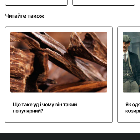
Читайте також
Що таке уд і чому він такий
Як одя
популярний?
козир