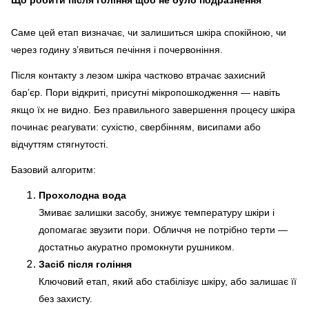
Що робити після гоління щоб не було подразнення
Саме цей етап визначає, чи залишиться шкіра спокійною, чи
через годину з’явиться печіння і почервоніння.
Після контакту з лезом шкіра частково втрачає захисний
бар’єр. Пори відкриті, присутні мікропошкодження — навіть
якщо їх не видно. Без правильного завершення процесу шкіра
починає реагувати: сухістю, свербінням, висипами або
відчуттям стягнутості.
Базовий алгоритм:
Прохолодна вода
Змиває залишки засобу, знижує температуру шкіри і
допомагає звузити пори. Обличчя не потрібно терти —
достатньо акуратно промокнути рушником.
Засіб після гоління
Ключовий етап, який або стабілізує шкіру, або залишає її
без захисту.