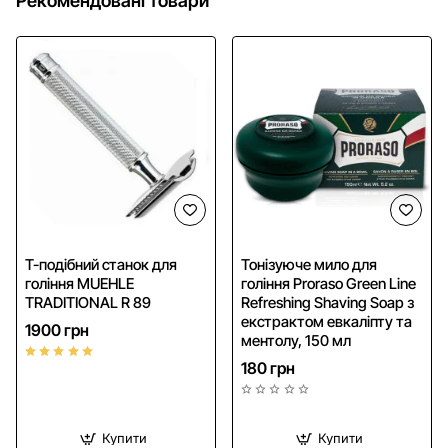
Рекомендовані товари
HIT
Т-подібний станок для
Тонізуюче мило для
гоління MUEHLE
гоління Proraso Green Line
TRADITIONAL R 89
Refreshing Shaving Soap з
екстрактом евкаліпту та
1900 грн
ментолу, 150 мл
180 грн
Купити
Купити