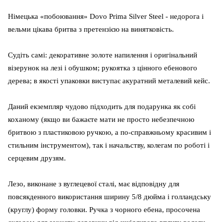
Німецька «побоювання» Dovo Prima Silver Steel - недорога і
вельми цікава бритва з претензією на винятковість.
Судіть самі: декоративне золоте напилення і оригінальний
візерунок на лезі і обушком; рукоятка з цінного ебенового
дерева; в якості упаковки виступає акуратний металевий кейс.
Даний екземпляр чудово підходить для подарунка як собі
коханому (якщо ви бажаєте мати не просто небезпечною
бритвою з пластиковою ручкою, а по-справжньому красивим і
стильним інструментом), так і начальству, колегам по роботі і
серцевим друзям.
Лезо, виконане з вуглецевої сталі, має відповідну для
повсякденного використання ширину 5/8 дюйма і голландську
(круглу) форму головки. Ручка з чорного ебена, просочена