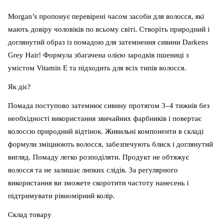
Morgan’s пропонує перевірені часом засоби для волосся, які
мають довіру чоловіків по всьому світі. Створіть природний і
доглянутий образ із помадою для затемнення сивини Darkens
Grey Hair! Формула збагачена олією зародків пшениці з
умістом Vitamin E та підходить для всіх типів волосся.
Як діє?
Помада поступово затемнює сивину протягом 3–4 тижнів без
необхідності використання звичайних фарбників і повертає
волоссю природний відтінок. Живильні компоненти в складі
формули зміцнюють волосся, забезпечують блиск і доглянутий
вигляд. Помаду легко розподіляти. Продукт не обтяжує
волосся та не залишає липких слідів. За регулярного
використання ви зможете скоротити частоту нанесень і
підтримувати рівномірний колір.
Склад товару