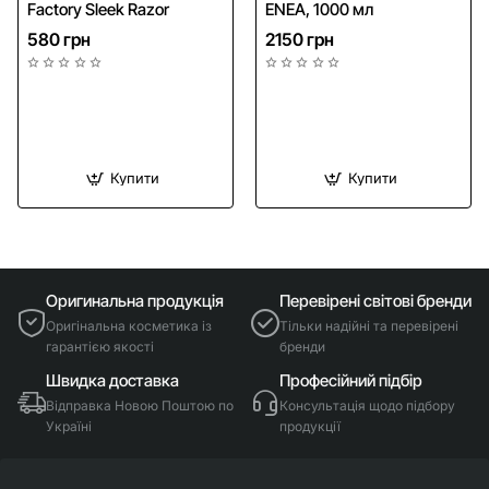
Factory Sleek Razor
ENEA, 1000 мл
580 грн
2150 грн
Купити
Купити
Оригинальна продукція
Перевірені світові бренди
Оригінальна косметика із
Тільки надійні та перевірені
гарантією якості
бренди
Швидка доставка
Професійний підбір
Відправка Новою Поштою по
Консультація щодо підбору
Україні
продукції