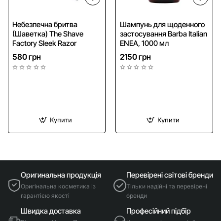
NEW
NEW
Небезпечна бритва
Шампунь для щоденного
(Шаветка) The Shave
застосування Barba Italian
Безкоштовна доставка
Factory Sleek Razor
ENEA, 1000 мл
580 грн
2150 грн
Купити
Купити
Оригинальна продукція
Перевірені світові бренди
Оригінальна косметика із
Тільки надійні та перевірені
гарантією якості
бренди
Швидка доставка
Професійний підбір