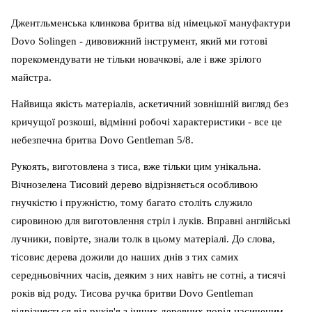
Джентльменська клинкова бритва від німецької мануфактури
Dovo Solingen - дивовижний інструмент, який ми готові
порекомендувати не тільки новачкові, але і вже зрілого
майстра.
Найвища якість матеріалів, аскетичний зовнішній вигляд без
кричущої розкоші, відмінні робочі характеристики - все це
небезпечна бритва Dovo Gentleman 5/8.
Рукоять, виготовлена ​​з тиса, вже тільки цим унікальна.
Вічнозелена Тисовий дерево відрізняється особливою
гнучкістю і пружністю, тому багато століть служило
сировиною для виготовлення стріл і луків. Вправні англійські
лучники, повірте, знали толк в цьому матеріалі. До слова,
тісовиє дерева дожили до наших днів з тих самих
середньовічних часів, деяким з них навіть не сотні, а тисячі
років від роду. Тисова ручка бритви Dovo Gentleman
відрізняється від руків'я з інших деревних порід насиченим