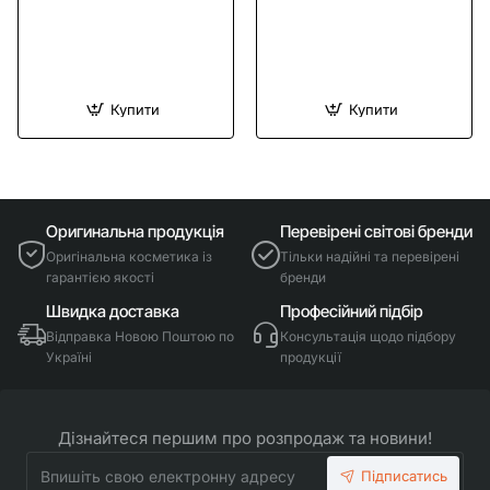
Купити
Купити
Оригинальна продукція
Перевірені світові бренди
Оригінальна косметика із
Тільки надійні та перевірені
гарантією якості
бренди
Швидка доставка
Професійний підбір
Відправка Новою Поштою по
Консультація щодо підбору
Україні
продукції
Дізнайтеся першим про розпродаж та новини!
Впишіть
Підписатись
свою