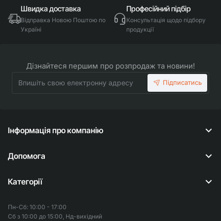
Швидка доставка
Професійний підбір
Відправка Новою Поштою по
Консультація щодо підбору
Україні
продукції
Дізнайтеся першим про розпродаж та новини!
Впишіть
Підписатись
свою
електронну
адресу
Інформація про компанію
Допомога
Категорії
Пн-Сб: 10:00 - 17:00
Сб з 10:00 до 15:00, Нд-вихідний