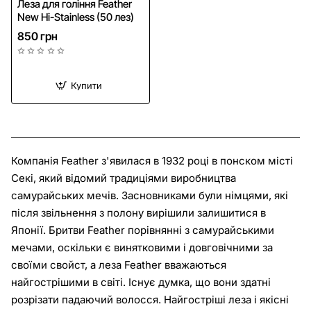
Леза для гоління Feather
New Hi-Stainless (50 лез)
850 грн
Купити
Компанія Feather з'явилася в 1932 році в понском місті
Секі, який відомий традиціями виробництва
самурайських мечів. Засновниками були німцями, які
після звільнення з полону вирішили залишитися в
Японії. Бритви Feather порівнянні з самурайськими
мечами, оскільки є винятковими і довговічними за
своїми свойст, а леза Feather вважаються
найгострішими в світі. Існує думка, що вони здатні
розрізати падаючий волосся. Найгостріші леза і якісні