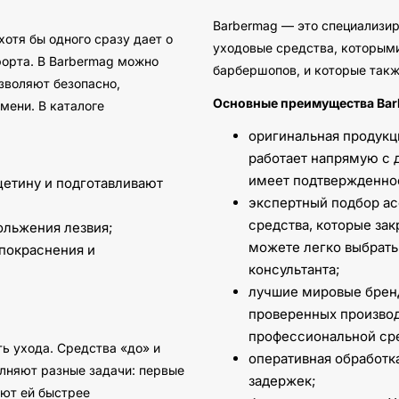
Barbermag — это специализир
хотя бы одного сразу дает о
уходовые средства, которым
орта. В Barbermag можно
барбершопов, и которые такж
зволяют безопасно,
Основные преимущества Bar
мени. В каталоге
оригинальная продукц
работает напрямую с 
имеет подтвержденное
щетину и подготавливают
экспертный подбор ас
средства, которые зак
ольжения лезвия;
можете легко выбрать
 покраснения и
консультанта;
лучшие мировые бренд
проверенных производ
профессиональной ср
ь ухода. Средства «до» и
оперативная обработк
олняют разные задачи: первые
задержек;
ют ей быстрее