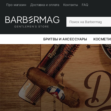
Інтернет-
Про магазин
Доставка и оплата
Контакты
FAQ
магазин
бритв
Поиск
на
Barbermag
та
БРИТВЫ И АКСЕССУАРЫ
КОСМЕТИ
чоловічої
косметики
|
Barbermag