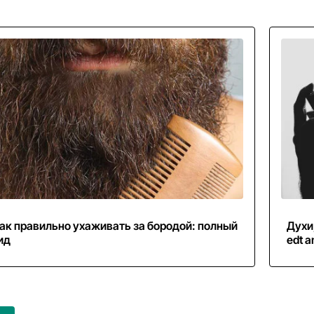
ак правильно ухаживать за бородой: полный
Духи
ид
edt a