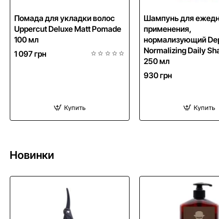
HIT
Помада для укладки волос
Шампунь для ежедн
Uppercut Deluxe Matt Pomade
применения,
100 мл
нормализующий Dep
Normalizing Daily S
1 097 грн
250 мл
930 грн
Купить
Купить
Новинки