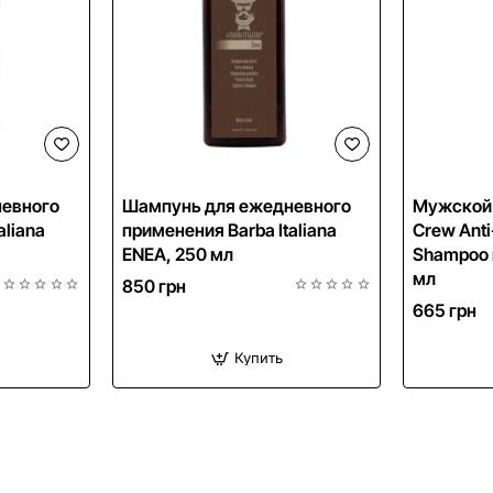
NEW
NEW
евного
Шампунь для ежедневного
Мужской
alianа
я доставка
применения Barba Italianа
Crew Anti
ENEA, 250 мл
Shampoo 
мл
850 грн
665 грн
Купить