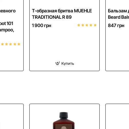
евного
Т-образная бритва MUEHLE
Бальзам 
TRADITIONAL R 89
Beard Bal
ot 101
1 900 грн
847 грн
hampoo,
Купить