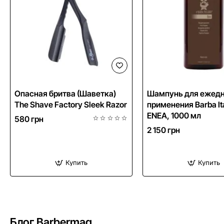
NEW
Опасная бритва (Шаветка)
Шампунь для ежедн
The Shave Factory Sleek Razor
применения Barba It
Бесплатна
ENEA, 1000 мл
580 грн
2 150 грн
Купить
Купить
Блог Barbermag